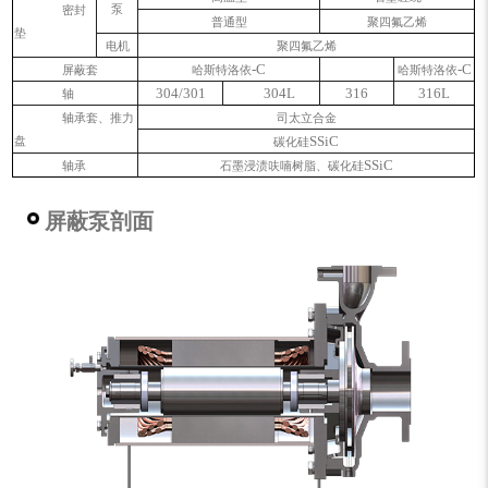
泵
密封
普通型
聚四氟乙烯
垫
电机
聚四氟乙烯
-C
-C
屏蔽套
哈斯特洛依
哈斯特洛依
304/301
304L
316
316L
轴
轴承套、推力
司太立
合
金
SSiC
盘
碳化硅
SSiC
轴承
石墨浸渍
呋
喃树脂、碳化硅
屏蔽泵剖面