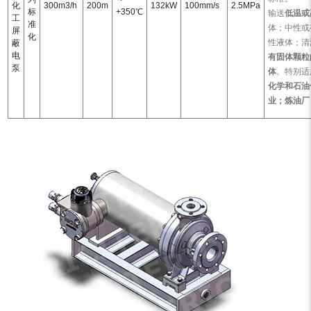
化
300m3/h
200m
132kW
100mm/s
2.5MPa
标
+350℃
输送
低温或
工
准
体；中性或
屏
化
性液体；清
蔽
电
有固体颗粒
泵
体
。特别适
化学和石油
业；炼油厂