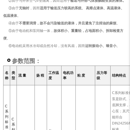
②由于与外界空气w全隔离，因而适用于
输送与外部气体接触能变质的液体。
③由于
无轴封
，因而
适用于输送压力较高的系统、 高熔点液体、高温液体、
低温液体
。
④由于
不需要润滑，故不会污染输送的液体，并且避免了注排油的麻烦
。
⑤由于电动机和泵同轴一体，
故体积小、重量轻，占地面积小、拆卸检查方
便
。
⑥电动机采用水冷却或自然冷却，没有风扇，因而
运转振动小、噪音小
。
参数范围：
名
类
工作温
电机功
压力等
流 量
扬 程
粘 度
结构特点
称
型
度
率
级
C系列标准
泵是卧式、
底脚支撑，
C
心泵；其尺
系
列
能符合
C
标
DIN24256/
系
准
标准。
列
～