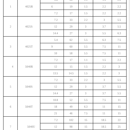
3.6
20
1.1
1.5
2.2
1
4025R
6
19
1.5
2.2
2.2
7.2
17
1.5
2.2
2.2
7.2
33
2.2
3
5.5
2
4025S
12
29
3
3.7
5.5
14.4
27
3
5.5
6.3
5.4
62
5.5
6.3
7.5
3
4025T
9
60
5.5
7.5
11
10
58
5.5
7.5
11
7.2
17
1.1
1.5
2.2
4
5040R
12
15
1.5
2.2
3
13.5
14.5
1.5
2.2
3
7.2
33
2.2
3
5.5
5
5040S
12
29
3
3.7
5.5
14.4
27
3
3.7
5.5
10.8
52
5.5
7.5
11
6
5040T
18
49
6.3
11
15
21
46
7.5
11
15
7.2
102
15
18.5
22
7
5040U
12
98
15
18.5
25