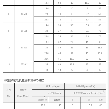
14.4
94
15
18.5
25
14.4
17
2.2
3
5.5
8
6550R
24
14
3
3.7
5.5
28.8
12
3
3.7
5.5
14.4
30
3.7
5.5
6.3
9
6550S
24
27
3.7
5.5
7.5
28.8
24
5.5
6.3
7.5
14.4
52
7.5
11
15
10
6550T
24
50
11
15
18.5
28.8
46
11
15
18.5
21.6
86
18.5
22
30
11
6550U
36
80
18.5
25
37
40
78
22
30
37
标准屏蔽电机数据
4
*
380V50HZ
额定转速
speed
电机功率
power(Kw)
序号
泵型号
3
n=2900r/min
介质密度
(medium density(g/cm
)
No.
Pump Model
3
流量
m
/h
扬程
m
1
1.35
1.84
28.8
15
3
5.5
6.3