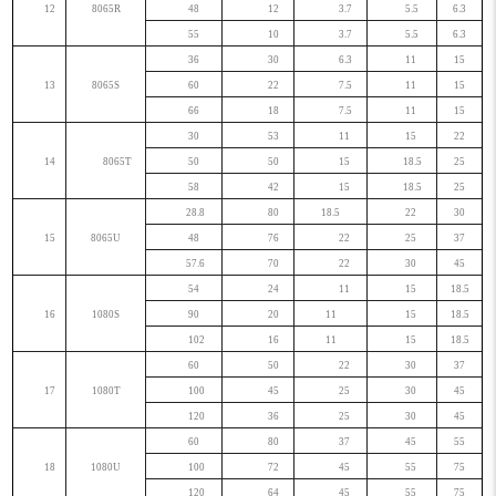
12
8065R
48
12
3.7
5.5
6.3
55
10
3.7
5.5
6.3
36
30
6.3
11
15
13
8065S
60
22
7.5
11
15
66
18
7.5
11
15
30
53
11
15
22
14
8065T
50
50
15
18.5
25
58
42
15
18.5
25
28.8
80
18.5
22
30
15
8065U
48
76
22
25
37
57.6
70
22
30
45
54
24
11
15
18.5
16
1080S
90
20
11
15
18.5
102
16
11
15
18.5
60
50
22
30
37
17
1080T
100
45
25
30
45
120
36
25
30
45
60
80
37
45
55
18
1080U
100
72
45
55
75
120
64
45
55
75