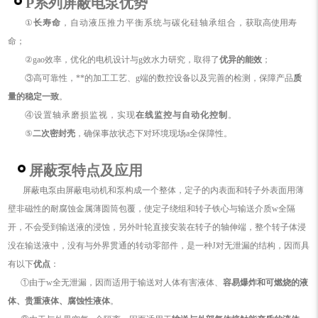
P系列屏蔽电泵优势
①
长寿命
，自动液压推力平衡系统与碳化硅轴承组合，
获取高使用寿
命；
②gao效率，优化的电机设计与g效水力研究，取得了
优异的能效
；
③高可靠性，**的加工工艺、g端的数控设备以及完善的检测，保障产品
质
量的稳定一致
。
④设置轴承磨损监视，实现
在线监控与自动化控制
。
⑤
二次密封壳
，确保事故状态下对环境现场a全保障性。
屏蔽泵特点及应用
屏蔽电泵由屏蔽电动机和泵构成一个整体，定子的内表面和转子外表面用薄
壁非磁性的耐腐蚀金属薄圆筒包覆，
使定子绕组和转子铁心与输送介质w全隔
开，不会受到输送液的浸蚀，另外叶轮直接安装在转子的轴伸端，整个转子体浸
没在输送液中，没有与外界贯通的转动零部件，是一种J对无泄漏的结构，因而具
有以下
优点
：
①由于w全无泄漏，因而适用于输送对人体有害液体、
容易爆炸和可燃烧的液
体、贵重液体、腐蚀性液体
。