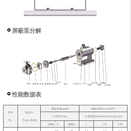
屏蔽泵分解
性能数据表
额定
转速
speed
电机功率
power(KW)
序号
泵型号
n=2900r/min
介质密度
(medium density(g/cm
))
No.
Pump Model
3
流量
m
/h
扬程
m
1
1.35
1.84