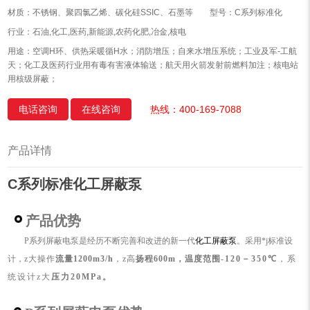
材质：不锈钢、聚四氯乙烯、碳化硅SSIC、石墨等
型号：C系列标准化
行业：石油,化工,医药,新能源,农药化肥,冶金,核电
用途：空调H环、供热采暖循H水；消防增压；自来水增压系统；工业及军-工航
天；化工及医药行业用有毒有害液体输送；航天用火箭发射前燃料加注；核电站
用核级屏蔽；
电话咨询
在线咨询
热线：400-169-7088
产品详情
C系列标准化工屏蔽泵
产品优势
P系列屏蔽电泵是经历不断完善和改进的新一代
化工屏蔽泵
。采用*j标准设
计，
z大操作
流量1200m3/h
，z高
扬程600m，
温度范围
-120
－
350
℃
，系
统设计z大
压力20MPa。