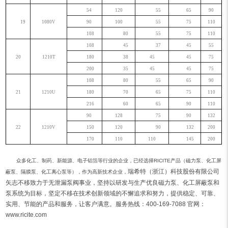
54
120
55
65
90
19
1080V
90
100
55
75
110
108
80
55
75
110
108
45
37
45
55
20
1210T
180
38
45
45
75
200
35
45
45
75
108
80
55
65
90
21
1210U
180
70
65
75
110
216
60
65
90
110
90
128
75
90
132
22
1210V
150
120
90
132
200
170
110
110
145
200
众多化工、制药、新能源、电子铝箔等行业的企业，已经选择RICITE产品（磁力泵、化工屏
瑞希特（浙江）科技股份有限公司
蔽泵、隔膜泵、化工离心泵等），作为高新技术企业，
矢志不移致力于无泄漏泵阀事业，坚持以研发与生产优良磁力泵、化工屏蔽泵和
泵系统为目标，坚定不移在技术创新领域的不懈追求和努力，提供稳定、可靠、
实用、节能的产品和服务，让客户满意。服务热线：400-169-7088 官网：
www.ricite.com