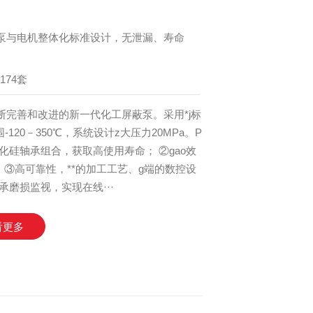
泵与电机整体化标准设计，无泄漏、寿命
174套
断完善和改进的新一代化工屏蔽泵。采用*j标
-120－350℃，系统设计z大压力20MPa。P
硅轴承组合，获取高使用寿命； ②gao效
③高可靠性，**的加工工艺、g端的数控设
磨损监视，实现在线···
看更多