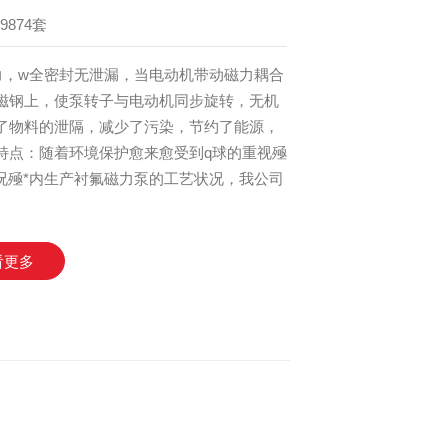
9874套
力，w全密封无泄漏，当电动机带动磁力耦合
磁钢上，使泵转子与电动机同步旋转，无机
了物料的泄隔，减少了污染，节约了能源，
特点：随着环境保护愈来愈受到q球的重视殛
况殛*内生产衬氟磁力泵的工艺状况，我公司
看更多