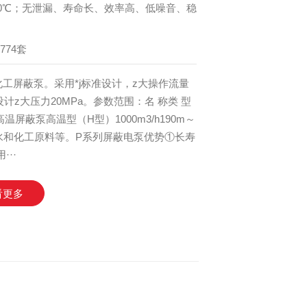
0℃；无泄漏、寿命长、效率高、低噪音、稳
774套
工屏蔽泵。采用*j标准设计，z大操作流量
系统设计z大压力20MPa。参数范围：名 称类 型
屏蔽泵高温型（H型）1000m3/h190m～
热油、热水和化工原料等。P系列屏蔽电泵优势①长寿
··
看更多