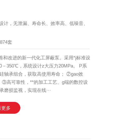
准设计，无泄漏、寿命长、效率高、低噪音、
874套
完善和改进的新一代化工屏蔽泵。采用*j标准设
20－350℃，系统设计z大压力20MPa。 P系
轴承组合，获取高使用寿命； ②gao效
③高可靠性，**的加工工艺、g端的数控设
磨损监视，实现在线···
看更多