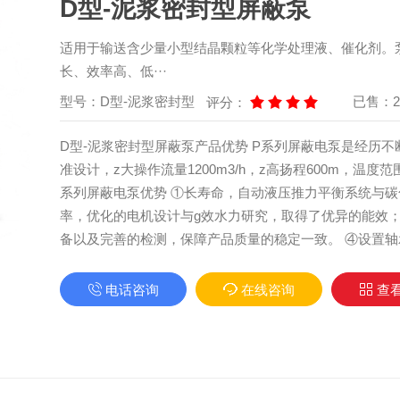
D型-泥浆密封型屏蔽泵
适用于输送含少量小型结晶颗粒等化学处理液、催化剂。
长、效率高、低···
型号：D型-泥浆密封型
已售：2
评分：
D型-泥浆密封型屏蔽泵产品优势 P系列屏蔽电泵是经历不
准设计，z大操作流量1200m3/h，z高扬程600m，温度范围
系列屏蔽电泵优势 ①长寿命，自动液压推力平衡系统与碳化
率，优化的电机设计与g效水力研究，取得了优异的能效； 
备以及完善的检测，保障产品质量的稳定一致。 ④设置轴承
电话咨询
在线咨询
查