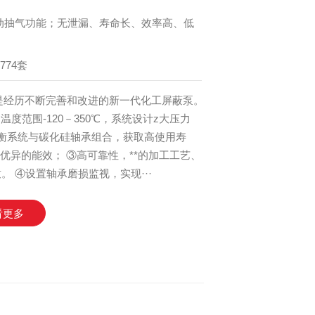
动抽气功能；无泄漏、寿命长、效率高、低
774套
是经历不断完善和改进的新一代化工屏蔽泵。
，温度范围-120－350℃，系统设计z大压力
平衡系统与碳化硅轴承组合，获取高使用寿
优异的能效； ③高可靠性，**的加工工艺、
 ④设置轴承磨损监视，实现···
看更多