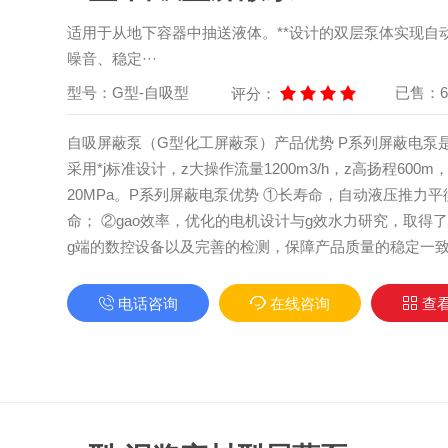
适用于从地下容器中抽送液体。**设计的双层泵体实现自
噪音、稳定···
型号：G型-自吸型
已售：6
评分：
自吸屏蔽泵（G型化工屏蔽泵）产品优势 P系列屏蔽电泵
采用*j标准设计，z大操作流量1200m3/h，z高扬程600m
20MPa。P系列屏蔽电泵优势 ①长寿命，自动液压推力
命； ②gao效率，优化的电机设计与g效水力研究，取得了
g端的数控设备以及完善的检测，保障产品质量的稳定一致。
电话咨询
在线咨询
查