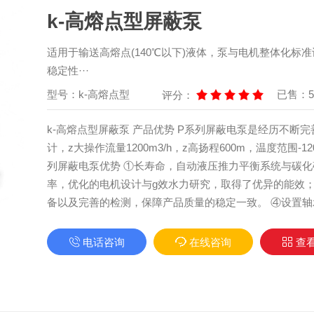
k-高熔点型屏蔽泵
适用于输送高熔点(140℃以下)液体，泵与电机整体化标
稳定性···
型号：k-高熔点型
已售：5
评分：
k-高熔点型屏蔽泵 产品优势 P系列屏蔽电泵是经历不断
计，z大操作流量1200m3/h，z高扬程600m，温度范围-1
列屏蔽电泵优势 ①长寿命，自动液压推力平衡系统与碳化硅
率，优化的电机设计与g效水力研究，取得了优异的能效； 
备以及完善的检测，保障产品质量的稳定一致。 ④设置轴承
电话咨询
在线咨询
查