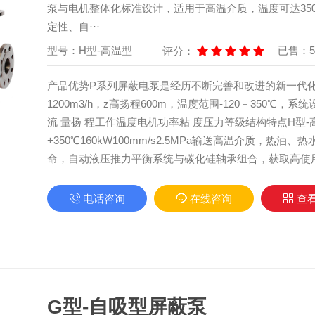
泵与电机整体化标准设计，适用于高温介质，温度可达35
定性、自···
型号：H型-高温型
已售：5
评分：
产品优势P系列屏蔽电泵是经历不断完善和改进的新一代化
1200m3/h，z高扬程600m，温度范围-120－350℃，
流 量扬 程工作温度电机功率粘 度压力等级结构特点H型-高温
+350℃160kW100mm/s2.5MPa输送高温介质，
命，自动液压推力平衡系统与碳化硅轴承组合，获取高使用·
电话咨询
在线咨询
查
G型-自吸型屏蔽泵