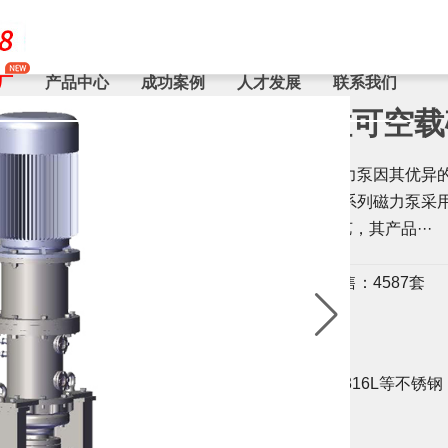
厂
产品中心
成功案例
人才发展
联系我们
NCH耐颗粒可空
NCH耐颗粒可空载磁力泵因其优异
大公司的青睐，NCH系列磁力泵采
的设计和精密生产工艺，其产品···
等级：
已售：4587套
行业：石油,化工,医药
材质：304,304L,316,316L等不锈钢
型号：NCH