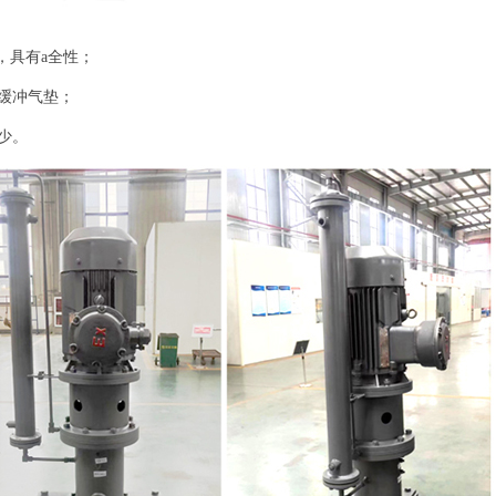
，具有a全性；
；
，缓冲气垫；
少。